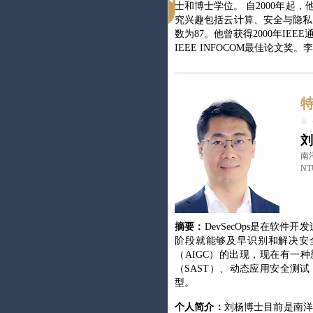
士和博士学位。 自2000年起，他
究兴趣包括云计算、安全与隐私、
数为87。他曾获得2000年IEEE通
IEEE INFOCOM最佳论文
特
刘
南
N
摘要：
DevSecOps是在
阶段就能够及早识别和解决安全
（AIGC）的出现，现在有一
（SAST）、动态应用安全测
型。
个人简介：
刘杨博士目前是南洋