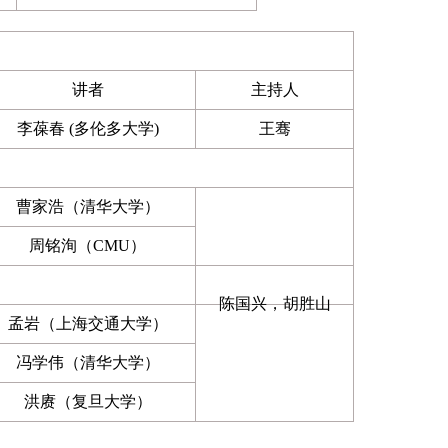
讲者
主持人
李葆春 (多伦多大学)
王骞
曹家浩（清华大学）
周铭洵（CMU）
陈国兴，胡胜山
孟岩（上海交通大学）
冯学伟（清华大学）
洪赓（复旦大学）