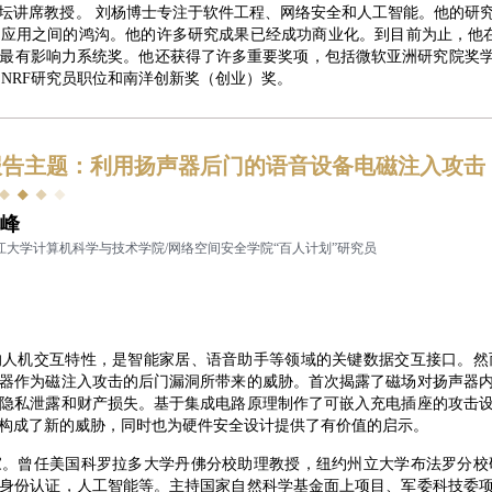
袖论坛讲席教授。 刘杨博士专注于软件工程、网络安全和人工智能。他的
应用之间的鸿沟。他的许多研究成果已经成功商业化。到目前为止，他在顶
有影响力系统奖。他还获得了许多重要奖项，包括微软亚洲研究院奖学金、TRF
、NRF研究员职位和南洋创新奖（创业）奖。
报告主题：利用扬声器后门的语音设备电磁注入攻击
峰
江大学计算机科学与技术学院/网络空间安全学院“百人计划”研究员
的人机交互特性，是智能家居、语音助手等领域的关键数据交互接口。然
器作为磁注入攻击的后门漏洞所带来的威胁。首次揭露了磁场对扬声器
隐私泄露和财产损失。基于集成电路原理制作了可嵌入充电插座的攻击
构成了新的威胁，同时也为硬件安全设计提供了有价值的启示。
家。曾任美国科罗拉多大学丹佛分校助理教授，纽约州立大学布法罗分校
身份认证，人工智能等。主持国家自然科学基金面上项目、军委科技委