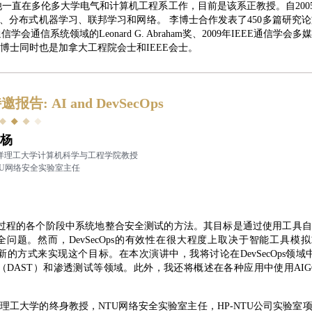
一直在多伦多大学电气和计算机工程系工作，目前是该系正教授。自2005年8月起，他任
分布式机器学习、联邦学习和网络。 李博士合作发表了450多篇研究论文
信学会通信系统领域的Leonard G. Abraham奖、2009年IEEE通信学会
奖。李博士同时也是加拿大工程院会士和IEEE会士。
邀报告: AI and DevSecOps
杨
洋理工大学计算机科学与工程学院教授
TU网络安全实验室主任
软件开发过程的各个阶段中系统地整合安全测试的方法。其目标是通过使用工
问题。然而，DevSecOps的有效性在很大程度上取决于智能工具
种新的方式来实现这个目标。在本次演讲中，我将讨论在DevSecOps
试（DAST）和渗透测试等领域。此外，我还将概述在各种应用中使用A
理工大学的终身教授，NTU网络安全实验室主任，HP-NTU公司实验