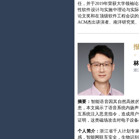
任，并于2019年荣获大学领
性软件设计与实施中理论与实际
论文奖和在顶级软件工程会议的最
ACM杰出讲演者、南洋研究奖
林
浙
摘要：
智能语音因其自然高效
患，本文揭示了语音系统内扬声
互系统注入恶意指令，造成用户
证明，这类磁场攻击对电子设备
个人简介：
浙江省千人计划专
感，智能网联车安全，生物识别