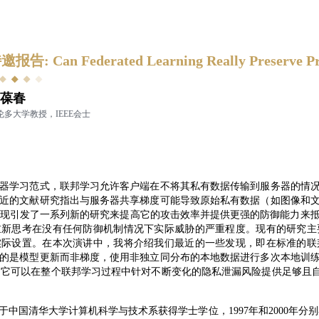
邀报告: Can Federated Learning Really Preserve Pr
葆春
伦多大学教授，IEEE会士
器学习范式，联邦学习允许客户端在不将其私有数据传输到服务器的情
近的文献研究指出与服务器共享梯度可能导致原始私有数据（如图像和
发现引发了一系列新的研究来提高它的攻击效率并提供更强的防御能力来抵
重新思考在没有任何防御机制情况下实际威胁的严重程度。现有的研究主
实际设置。在本次演讲中，我将介绍我们最近的一些发现，即在标准的联
的是模型更新而非梯度，使用非独立同分布的本地数据进行多次本地训
st，它可以在整个联邦学习过程中针对不断变化的隐私泄漏风险提供足够且自适
年于中国清华大学计算机科学与技术系获得学士学位，1997年和2000年