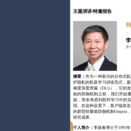
主题演讲/特邀报告
特
李
多
摘要：
作为一种新兴的分布式机
护隐私的机器学习训练范式，最
梯度深度泄漏（DLG），它的
效的防御机制之前，我们开始
据，而未考虑到联邦学习中的
弱。在这种设置下，客户端发送
的新型轻量级防御机制Outpo
研究成果。
个人简介：
李葆春博士于1995